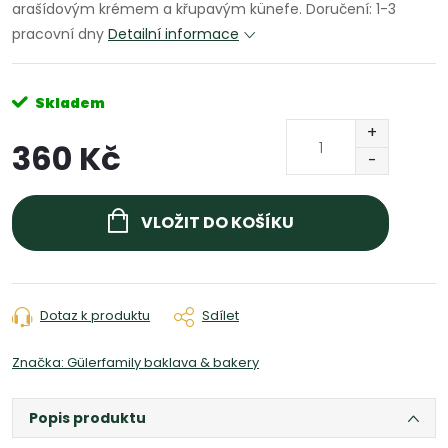
arašídovým krémem a křupavým künefe.
Doručení: 1-3
pracovní dny
Detailní informace
Skladem
360 Kč
Měrná
cena:
VLOŽIT DO KOŠÍKU
Dotaz k produktu
Sdílet
Značka:
Gülerfamily baklava & bakery
Popis produktu