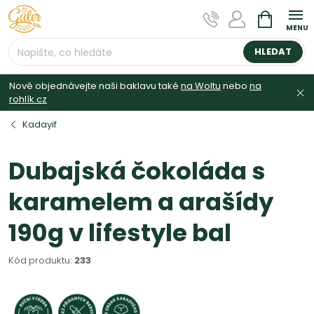
Přejít
NÁKUPNÍ
na
KOŠÍK
obsah
HLEDAT
Nově objednávejte naši baklavu také
na Woltu
nebo
na
rohlík.cz
Kadayif
Dubajská čokoláda s
karamelem a arašídy
190g v lifestyle bal
Kód produktu:
233