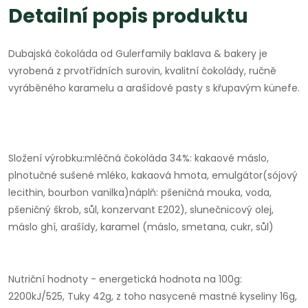
Detailní popis produktu
Dubajská čokoláda od Gulerfamily baklava & bakery je
vyrobená z prvotřídních surovin, kvalitní čokolády, ručně
vyráběného karamelu a arašídové pasty s křupavým künefe.
Složení výrobku:mléčná čokoláda 34%: kakaové máslo,
plnotučné sušené mléko, kakaová hmota, emulgátor(sójový
lecithin, bourbon vanilka)náplň: pšeničná mouka, voda,
pšeničný škrob, sůl, konzervant E202), slunečnicový olej,
máslo ghí, arašídy, karamel (máslo, smetana, cukr, sůl)
Nutriční hodnoty - energetická hodnota na 100g:
2200kJ/525, Tuky 42g, z toho nasycené mastné kyseliny 16g,