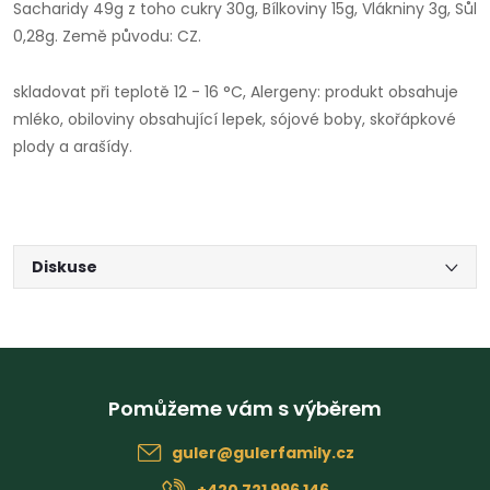
Sacharidy 49g z toho cukry 30g, Bílkoviny 15g, Vlákniny 3g, Sůl
0,28g. Země původu: CZ.
skladovat při teplotě 12 - 16 °C, Alergeny: produkt obsahuje
mléko, obiloviny obsahující lepek, sójové boby, skořápkové
plody a arašídy.
Diskuse
Z
á
guler
@
gulerfamily.cz
p