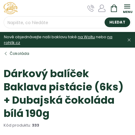
Přejít
NÁKUPNÍ
na
KOŠÍK
obsah
HLEDAT
Nově objednávejte naši baklavu také
na Woltu
nebo
na
rohlík.cz
Čokoláda
Dárkový balíček
Baklava pistácie (6ks)
+ Dubajská čokoláda
bílá 190g
Kód produktu:
333