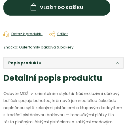
cena:
VLOŽIT DO KOŠÍKU
Dotaz k produktu
Sdílet
Značka:
Gülerfamily baklava & bakery
Popis produktu
Detailní popis produktu
Oslavte MDŽ v orientálním stylu! 🎄 Náš exkluzivní dárkový
balíček spojuje bohatou, krémově jemnou bílou čokoládu
naplněnou sytě zelenými pistáciemi a křupavým kadayifem
s tradiční pistáciovou baklavou — tenoučkými plátky filo
těsta plněnými čistými pistáciemi a zalitými medovým