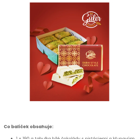
Co balíček obsahuje:
1 × 190 g tabulka bílé čokolády s pistáciemi a křupavým