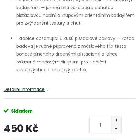
kadayifem — jemná bílá čokoláda s bohatou
pistáciovou náplní a křupavým orientálním kadayifem
pro zvýraznění textury a chuti.
1 krabice obsahující 6 kusů pistáciové baklavy — každá
baklava je ručně připravená z máslového filo těsta
bohatě plněného drcenými pistáciemi a lehce
oslazená medovým sirupem, pro tradiční
středovýchodní chuťový zážitek.
Detailní informace
Skladem
450 Kč
Měrná