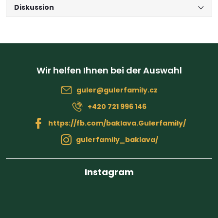
Diskussion
F
u
guler
@
gulerfamily.cz
ß
+420 721 996 146
z
https://fb.com/baklava.Gulerfamily/
gulerfamily_baklava/
e
i
Instagram
l