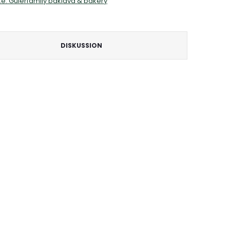
ke:
Gülerfamily baklava & bakery
DISKUSSION