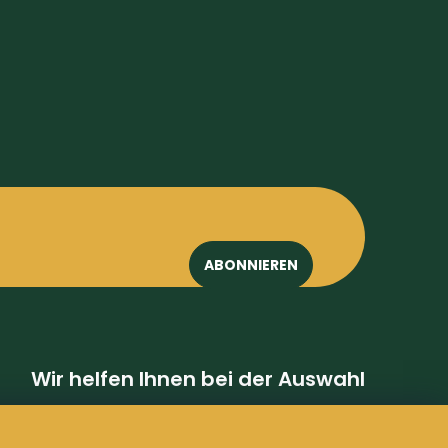
ABONNIEREN
guler
@
gulerfamily.cz