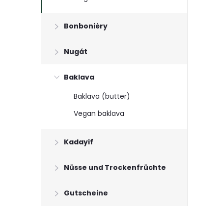
t
Bonboniéry
e
Nugát
n
Baklava
l
Baklava (butter)
e
Vegan baklava
i
Kadayif
s
Nüsse und Trockenfrüchte
t
Gutscheine
e