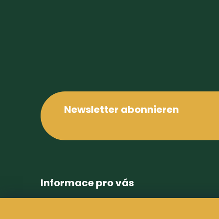
e
i
l
e
Newsletter abonnieren
Informace pro vás
Bedingungen und Konditionen