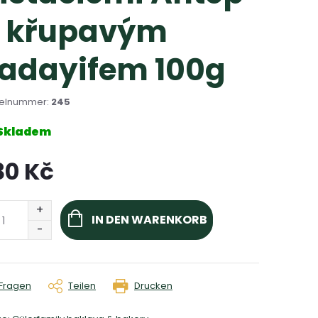
 křupavým
adayifem 100g
kelnummer:
245
Skladem
30 Kč
aufspreis:
IN DEN WARENKORB
Fragen
Teilen
Drucken