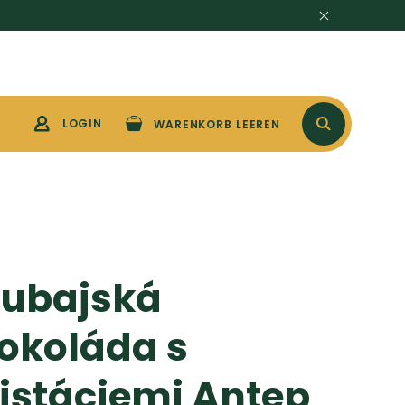
SSE UND TROCKENFRÜCHTE
LOGIN
GUTSCHEINE
GÜLERFAMILY
WARENKORB LEEREN
WARENKORB
ubajská
okoláda s
istáciemi Antep