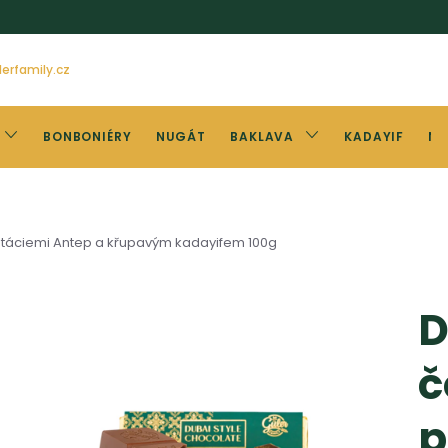
erfamily.cz
BONBONIÉRY
NUGÁT
BAKLAVA
KADAYIF
NÜ
stáciemi Antep a křupavým kadayifem 100g
D
č
p