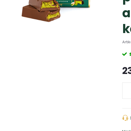
a
k
Arti
2
Verk